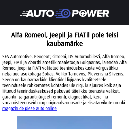
Alfa Romeol, Jeepil ja FIATil pole teisi
kaubamärke
SFA Automotive, Peugeot', Citroëni, DS Automobiles'i, Alfa Romeo,
Jeepi, FIATi ja Abarthi ametlik maaletooja Bulgaarias, laiendab Alfa
Romeo, Jeepi ja FIATi volitatud teeninduskeskuste võrgustikku
nelja uue asukohaga Sofias, Veliko Tarnovos, Plevenis ja Slivenis.
Seega on kaubamärkide klientidel ligipääs kvaliteetsele
teenindusele rohkemates kohtades üle riigi, kusjuures kõik äsja
liitunud teeninduskeskused pakuvad täielikku teenuste valikut:
garantii- ja garantiijärgset remonti, diagnostikat, kere- ja
värvimisteenuseid ning originaalvaruosade ja -lisatarvikute müüki
magazin de piese auto online
.