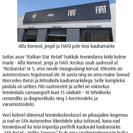
Alfa Romeol, Jeepil ja FIATil pole teisi kaubamärke
Sofias asuv "Balkan Star Retail" hakkab teenindama kõiki kolme
marki - Alfa Romeot, Jeepi ja FIATi. Keskus asub aadressil ul.
"Rezbarska" nr 5, otse nende müügisalongi kõrval. Ettevõte on
autotööstuses tegutsenud üle 30 aasta ning on oma maine loonud
Mercedes-Benzi ja Mitsubishi kaubamärkidega. Selle kompleksi
pindala on umbes 700 ruutmeetrit ja sellel on võimekus
teenindada samaaegselt kuni 15 sõidukit – 10 tehniliseks
remondiks ja diagnostikaks ning 5 keretöödeks ja
värvimistöödeks.
Veel kolmel ühinenud teeninduskeskusel on pikaajaline kogemus
ja nad on SFA Automotive klientidele juba tuttavad, kuna nad
teenindavad ka teisi importija portfelli kuuluvaid kaubamärke.
„SFA Retail - Veliko Tarnovo“ lisab oma järelmüügiteenuste hulka