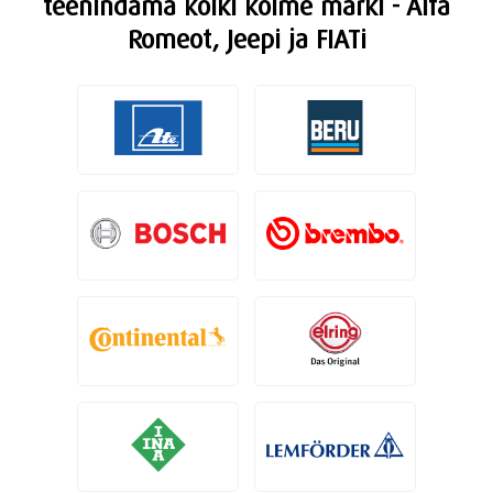
teenindama kõiki kolme marki - Alfa
Romeot, Jeepi ja FIATi