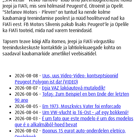
Jeepi ja FIATi, mis seni hõlmasid Peugeot'd, Citroënit ja Opelit.
"Stefanov Motors - Pleven" on tuntud ka nende kolme
kaubamärgi teenindamise poolest ja nüüd hoolitsevad nad ka
FIATi eest. FB Motors Slivenis pakub lisaks Peugeot'le ja Opelile
ka FIATi tooteid, mida nad varem teenindasid.
Täpsem teave kõigi Alfa Romeo, Jeepi ja FIATi võrgustiku
teeninduskeskuste kontaktide ja lahtiolekuaegade kohta on
saadaval kaubamärkide ametlikel veebisaitidel.
2026-08-08 -
Uus, uus Video-Video: kontseptsioonid
Peugeot Polygon ist da! (VIDEO)
2026-08-07 -
Egja VAZ lakóautová mutalodík!
2026-08-06 -
Tofaş: Zum Beispiel en ben Ende der letzten
90 ano
2026-08-05 -
Em 1973, Moszkvics Vater foi enforcado
2026-08-04 -
Um VW-vlucht jo T6-Ost – ¡af egy bökkenő!
2026-08-03 -
É um fato que este modelo é um dos modelos
que é o alkalmából-hoed bevat
2026-08-02 -
Boonus 15 eurot auto-onderdelen eletrico,
Opeleknek