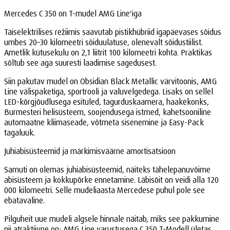
Mercedes C 350 on T-mudel AMG Line'iga
Täiselektrilises režiimis saavutab pistikhübriid igapäevases sõidus
umbes 20–30 kilomeetri sõiduulatuse, olenevalt sõidustiilist.
Ametlik kütusekulu on 2,1 liitrit 100 kilomeetri kohta. Praktikas
sõltub see aga suuresti laadimise sagedusest.
Siin pakutav mudel on Obsidian Black Metallic värvitoonis, AMG
Line välispaketiga, sportrooli ja valuvelgedega. Lisaks on sellel
LED-kõrgjõudlusega esituled, tagurduskaamera, haakekonks,
Burmesteri helisüsteem, soojendusega istmed, kahetsooniline
automaatne kliimaseade, võtmeta sisenemine ja Easy-Pack
tagaluuk.
Juhiabisüsteemid ja märkimisväärne amortisatsioon
Samuti on olemas juhiabisüsteemid, näiteks tähelepanuvõime
abisüsteem ja kokkupõrke ennetamine. Läbisõit on veidi alla 120
000 kilomeetri. Selle mudeliaasta Mercedese puhul pole see
ebatavaline.
Pilguheit uue mudeli algsele hinnale näitab, miks see pakkumine
nii atraktiivne on: AMG Line varustusega C 350 T-Modell ületas