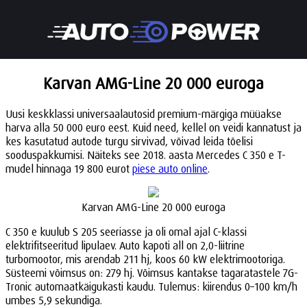
Karvan AMG-Line 20 000 euroga
Uusi keskklassi universaalautosid premium-märgiga müüakse
harva alla 50 000 euro eest. Kuid need, kellel on veidi kannatust ja
kes kasutatud autode turgu sirvivad, võivad leida tõelisi
sooduspakkumisi. Näiteks see 2018. aasta Mercedes C 350 e T-
mudel hinnaga 19 800 eurot
piese auto online
.
Karvan AMG-Line 20 000 euroga
C 350 e kuulub S 205 seeriasse ja oli omal ajal C-klassi
elektrifitseeritud lipulaev. Auto kapoti all on 2,0-liitrine
turbomootor, mis arendab 211 hj, koos 60 kW elektrimootoriga.
Süsteemi võimsus on: 279 hj. Võimsus kantakse tagaratastele 7G-
Tronic automaatkäigukasti kaudu. Tulemus: kiirendus 0–100 km/h
umbes 5,9 sekundiga.