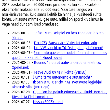
2018. aastal kiiresti 50 000 euro piiri, samas kui see kasutatud
eksemplar maksab alla 20 000 euro. Väärtuse langus on
märkimisväärne, kuid sama kehtib ka hinna ja kvaliteedi suhte
kohta. Siit saate mitmekülgse auto, millel on sportlik välimus ja
väga head dünaamilised omadused.
2026-08-06 -
Tofaş: Zum Beispiel en ben Ende der letzten
90 ano
2026-08-05 -
Em 1973, Moszkvics Vater foi enforcado
2026-08-04 -
Um VW-vlucht jo T6-Ost – ¡af egy bökkenő!
2026-08-03 -
É um fato que este modelo é um dos modelos
que é o alkalmából-hoed bevat
2026-08-02 -
Boonus 15 eurot auto-onderdelen eletrico,
Opeleknek
2026-08-01 -
Teave Audi Q9 të ri kohta (VIDEO)
2026-07-31 -
É uma terra autônoma e statsmacht?
2026-07-30 -
Ik ben BYD-Bericht: "Az svetsvere legjobjai
akarunk olla" (INTERJÚ)
2026-07-28 -
Opel Combo pakub erinevaid valikuid: Benzin-,
Diesel- ja Elektromotoren.
2026-07-27 -
Nissan 300ZX: teel