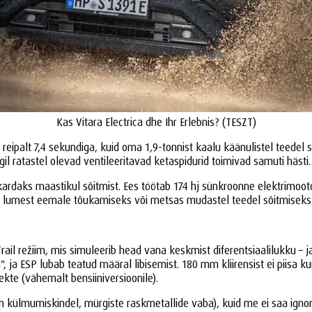
Kas Vitara Electrica dhe Ihr Erlebnis? (TESZT)
reipalt 7,4 sekundiga, kuid oma 1,9-tonnist kaalu käänulistel teedel s
il ratastel olevad ventileeritavad ketaspidurid toimivad samuti hästi.
 kardaks maastikul sõitmist. Ees töötab 174 hj sünkroonne elektrimoot
 lumest eemale tõukamiseks või metsas mudastel teedel sõitmiseks
l režiim, mis simuleerib head vana keskmist diferentsiaalilukku – ja h
ta", ja ESP lubab teatud määral libisemist. 180 mm kliirensist ei piisa
e (vähemalt bensiiniversioonile).
m külmumiskindel, mürgiste raskmetallide vaba), kuid me ei saa igno