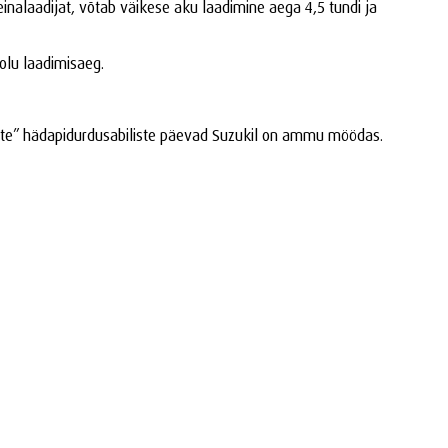
inalaadijat, võtab väikese aku laadimine aega 4,5 tundi ja
oolu laadimisaeg.
liste” hädapidurdusabiliste päevad Suzukil on ammu möödas.