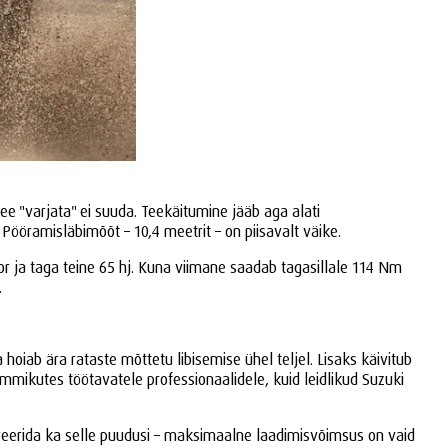
ee "varjata" ei suuda. Teekäitumine jääb aga alati
 Pööramisläbimõõt – 10,4 meetrit – on piisavalt väike.
or ja taga teine 65 hj. Kuna viimane saadab tagasillale 114 Nm
.
oiab ära rataste mõttetu libisemise ühel teljel. Lisaks käivitub
 kummikutes töötavatele professionaalidele, kuid leidlikud Suzuki
reerida ka selle puudusi – maksimaalne laadimisvõimsus on vaid