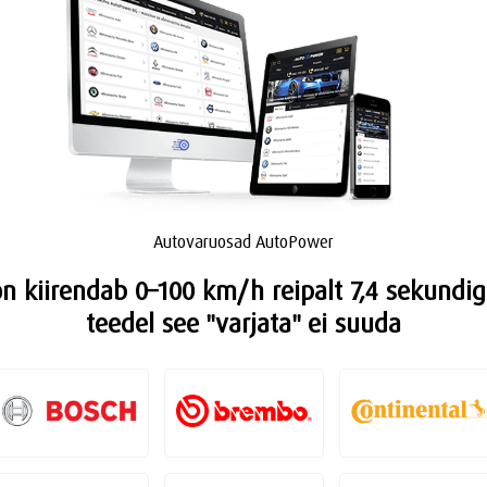
Autovaruosad AutoPower
on kiirendab 0–100 km/h reipalt 7,4 sekundig
teedel see "varjata" ei suuda