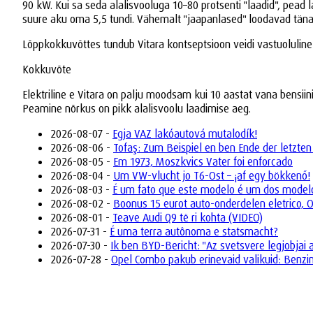
90 kW. Kui sa seda alalisvooluga 10–80 protsenti "laadid", pead
suure aku oma 5,5 tundi. Vähemalt "jaapanlased" loodavad tä
Lõppkokkuvõttes tundub Vitara kontseptsioon veidi vastuoluline: 
Kokkuvõte
Elektriline e Vitara on palju moodsam kui 10 aastat vana bensi
Peamine nõrkus on pikk alalisvoolu laadimise aeg.
2026-08-07 -
Egja VAZ lakóautová mutalodík!
2026-08-06 -
Tofaş: Zum Beispiel en ben Ende der letzten
2026-08-05 -
Em 1973, Moszkvics Vater foi enforcado
2026-08-04 -
Um VW-vlucht jo T6-Ost – ¡af egy bökkenő!
2026-08-03 -
É um fato que este modelo é um dos model
2026-08-02 -
Boonus 15 eurot auto-onderdelen eletrico, 
2026-08-01 -
Teave Audi Q9 të ri kohta (VIDEO)
2026-07-31 -
É uma terra autônoma e statsmacht?
2026-07-30 -
Ik ben BYD-Bericht: "Az svetsvere legjobjai 
2026-07-28 -
Opel Combo pakub erinevaid valikuid: Benzin