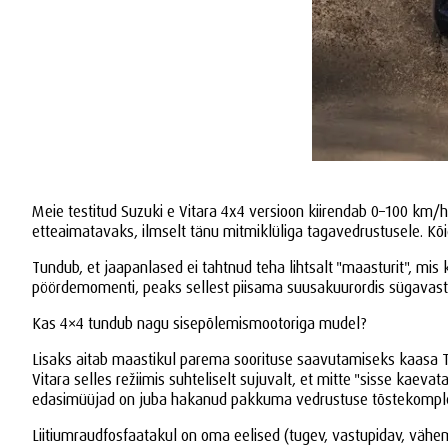
Meie testitud Suzuki e Vitara 4x4 versioon kiirendab 0–100 km/h 
etteaimatavaks, ilmselt tänu mitmiklüliga tagavedrustusele. Kõig
Tundub, et jaapanlased ei tahtnud teha lihtsalt "maasturit", mis
pöördemomenti, peaks sellest piisama suusakuurordis sügavast
Kas 4×4 tundub nagu sisepõlemismootoriga mudel?
Lisaks aitab maastikul parema soorituse saavutamiseks kaasa Trai
Vitara selles režiimis suhteliselt sujuvalt, et mitte "sisse kaeva
edasimüüjad on juba hakanud pakkuma vedrustuse tõstekomplekt
Liitiumraudfosfaatakul on oma eelised (tugev, vastupidav, vähe