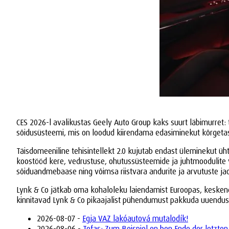
CES 2026-l avalikustas Geely Auto Group kaks suurt läbimurret: tä
sõidusüsteemi, mis on loodud kiirendama edasiminekut kõrget
Täisdomeeniline tehisintellekt 2.0 kujutab endast üleminekut üht
koostööd kere, vedrustuse, ohutussüsteemide ja juhtmoodulite va
sõiduandmebaase ning võimsa riistvara andurite ja arvutuste ja
Lynk & Co jätkab oma kohaloleku laiendamist Euroopas, keskendud
kinnitavad Lynk & Co pikaajalist pühendumust pakkuda uuendusl
2026-08-07 -
Egja VAZ lakóautová mutalodík!
2026-08-06 -
Tofaş: Zum Beispiel en ben Ende der letzten