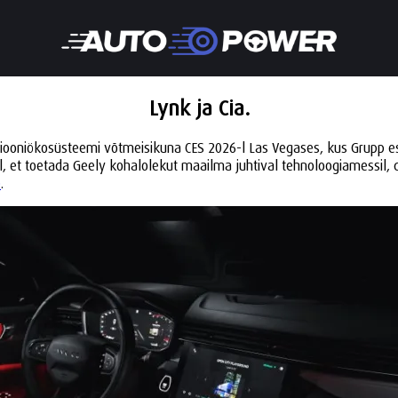
Lynk ja Cia.
siooniökosüsteemi võtmeisikuna CES 2026-l Las Vegases, kus Grupp es
al, et toetada Geely kohalolekut maailma juhtival tehnoloogiamessil,
e
.