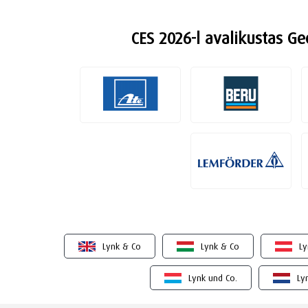
CES 2026-l avalikustas Ge
Lynk & Co
Lynk & Co
Ly
Lynk und Co.
Ly