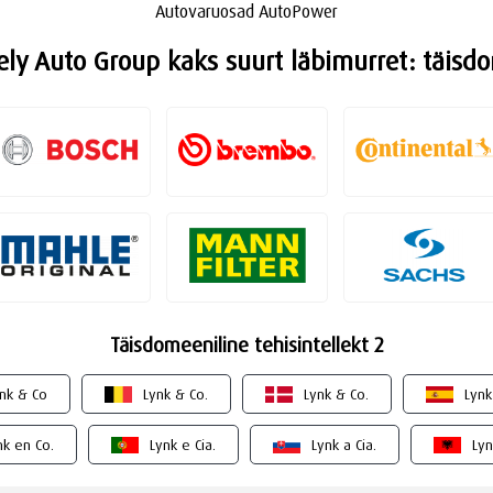
Autovaruosad AutoPower
ely Auto Group kaks suurt läbimurret: täisdom
Täisdomeeniline tehisintellekt 2
nk & Co
Lynk & Co.
Lynk & Co.
Lynk
nk en Co.
Lynk e Cia.
Lynk a Cia.
Lyn