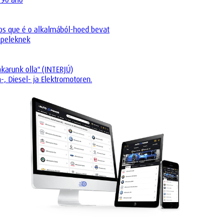
os que é o alkalmából-hoed bevat
Opeleknek
akarunk olla" (INTERJÚ)
-, Diesel- ja Elektromotoren.