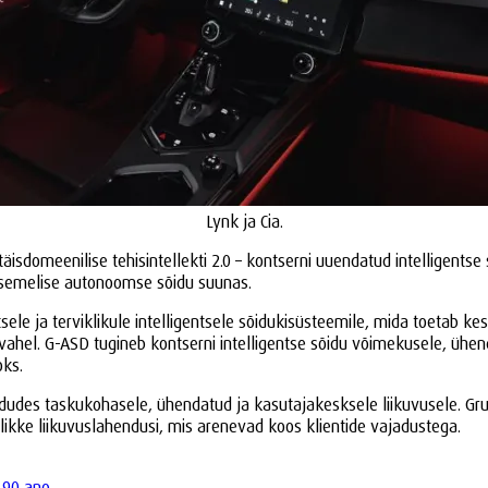
Lynk ja Cia.
isdomeenilise tehisintellekti 2.0 – kontserni uuendatud intelligentse 
asemelise autonoomse sõidu suunas.
sele ja terviklikule intelligentsele sõidukisüsteemile, mida toetab ke
hel. G-ASD tugineb kontserni intelligentse sõidu võimekusele, ühenda
oks.
es taskukohasele, ühendatud ja kasutajakesksele liikuvusele. Grupi e
ikke liikuvuslahendusi, mis arenevad koos klientide vajadustega.
 90 ano