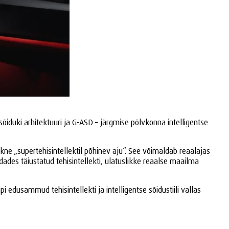
sõiduki arhitektuuri ja G-ASD – järgmise põlvkonna intelligentse
skne „supertehisintellektil põhinev aju“. See võimaldab reaalajas
des täiustatud tehisintellekti, ulatuslikke reaalse maailma
dusammud tehisintellekti ja intelligentse sõidustiili vallas