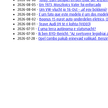
2026-08-05 -
Em 1973, Moszkvics Vater foi enforcado
2026-08-04 -
Um VW-vlucht jo T6-Ost – ¡af egy bökkenő!
2026-08-03 -
É um fato que este modelo é um dos model
2026-08-02 -
Boonus 15 eurot auto-onderdelen eletrico, 
2026-08-01 -
Teave Audi Q9 të ri kohta (VIDEO)
2026-07-31 -
É uma terra autônoma e statsmacht?
2026-07-30 -
Ik ben BYD-Bericht: "Az svetsvere legjobjai 
2026-07-28 -
Opel Combo pakub erinevaid valikuid: Benzin