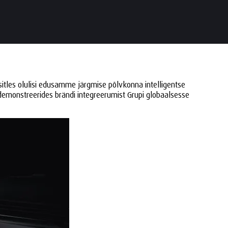
itles olulisi edusamme järgmise põlvkonna intelligentse
 demonstreerides brändi integreerumist Grupi globaalsesse