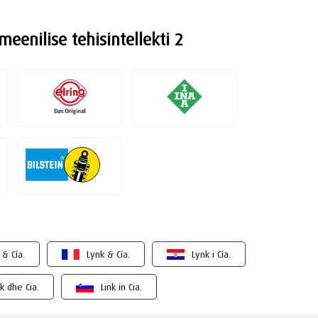
eenilise tehisintellekti 2
 & Cía.
Lynk & Cía.
Lynk i Cía.
k dhe Cia.
Link in Cia.