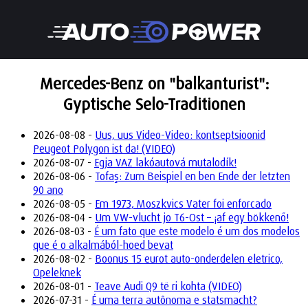
Mercedes-Benz on "balkanturist":
Gyptische Selo-Traditionen
2026-08-08 -
Uus, uus Video-Video: kontseptsioonid
Peugeot Polygon ist da! (VIDEO)
2026-08-07 -
Egja VAZ lakóautová mutalodík!
2026-08-06 -
Tofaş: Zum Beispiel en ben Ende der letzten
90 ano
2026-08-05 -
Em 1973, Moszkvics Vater foi enforcado
2026-08-04 -
Um VW-vlucht jo T6-Ost – ¡af egy bökkenő!
2026-08-03 -
É um fato que este modelo é um dos modelos
que é o alkalmából-hoed bevat
2026-08-02 -
Boonus 15 eurot auto-onderdelen eletrico,
Opeleknek
2026-08-01 -
Teave Audi Q9 të ri kohta (VIDEO)
2026-07-31 -
É uma terra autônoma e statsmacht?