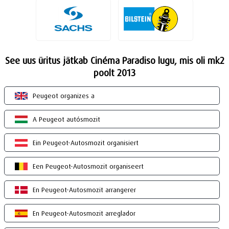
See uus üritus jätkab Cinéma Paradiso lugu, mis oli mk2
poolt 2013
Peugeot organizes a
A Peugeot autósmozit
Ein Peugeot-Autosmozit organisiert
Een Peugeot-Autosmozit organiseert
En Peugeot-Autosmozit arrangerer
En Peugeot-Autosmozit arreglador