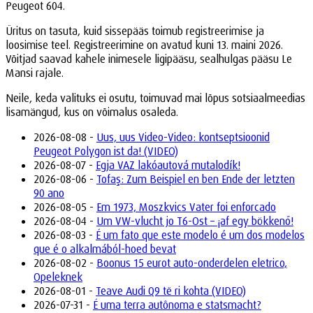
Peugeot 604.
Üritus on tasuta, kuid sissepääs toimub registreerimise ja
loosimise teel. Registreerimine on avatud kuni 13. maini 2026.
Võitjad saavad kahele inimesele ligipääsu, sealhulgas pääsu Le
Mansi rajale.
Neile, keda valituks ei osutu, toimuvad mai lõpus sotsiaalmeedias
lisamängud, kus on võimalus osaleda.
2026-08-08 -
Uus, uus Video-Video: kontseptsioonid
Peugeot Polygon ist da! (VIDEO)
2026-08-07 -
Egja VAZ lakóautová mutalodík!
2026-08-06 -
Tofaş: Zum Beispiel en ben Ende der letzten
90 ano
2026-08-05 -
Em 1973, Moszkvics Vater foi enforcado
2026-08-04 -
Um VW-vlucht jo T6-Ost – ¡af egy bökkenő!
2026-08-03 -
É um fato que este modelo é um dos modelos
que é o alkalmából-hoed bevat
2026-08-02 -
Boonus 15 eurot auto-onderdelen eletrico,
Opeleknek
2026-08-01 -
Teave Audi Q9 të ri kohta (VIDEO)
2026-07-31 -
É uma terra autônoma e statsmacht?