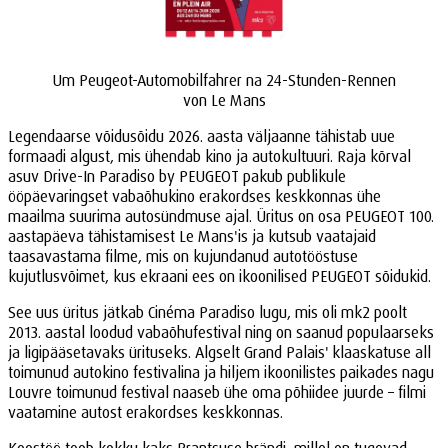
Um Peugeot-Automobilfahrer na 24-Stunden-Rennen
von Le Mans
Legendaarse võidusõidu 2026. aasta väljaanne tähistab uue
formaadi algust, mis ühendab kino ja autokultuuri. Raja kõrval
asuv Drive-In Paradiso by PEUGEOT pakub publikule
ööpäevaringset vabaõhukino erakordses keskkonnas ühe
maailma suurima autosündmuse ajal. Üritus on osa PEUGEOT 100.
aastapäeva tähistamisest Le Mans'is ja kutsub vaatajaid
taasavastama filme, mis on kujundanud autotööstuse
kujutlusvõimet, kus ekraani ees on ikoonilised PEUGEOT sõidukid.
See uus üritus jätkab Cinéma Paradiso lugu, mis oli mk2 poolt
2013. aastal loodud vabaõhufestival ning on saanud populaarseks
ja ligipääsetavaks ürituseks. Algselt Grand Palais' klaaskatuse all
toimunud autokino festivalina ja hiljem ikoonilistes paikades nagu
Louvre toimunud festival naaseb ühe oma põhiidee juurde – filmi
vaatamine autost erakordses keskkonnas.
Koostöö toob kokku kaks Prantsuse brändi, millel on tugevad