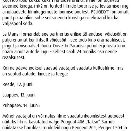
sidemed kinoga. mk2 on tuntud filmide tootmise ja levitamise ning
ainulaadsete filmikogemuste loomise poolest. PEUGEOT'l on omalt
poolt pikaajaline suhe seitsmenda kunstiga nii ekraanil kui ka
väljaspool seda.
Le Mans'il omandab see partnerlus erilise tähenduse: võidusõit on
palju enamat kui lihtsalt võidusõit – see toob kino dramaatilisust,
pinget ja visuaalset jõudu. Drive-In Paradiso puhul ei jutusta kino
enam ainult autode lugu – sellest saab 24 tunniks osa nende
reaalsusest.
Kolme päeva jooksul saavad vaatajad vaadata kultusfilme, mis
on seotud autode, kiiruse ja teega:
Reede, 12. juuni:
Laupäev, 13. juuni:
Pühapäev, 14. juuni:
Mõnel vaatajal on võimalus filme vaadata ikoonilistest autodest –
näiteks filmis kasutatud valge Peugeot 406 „Takso”. Samuti
näidatakse haruldasi mudeleid nagu Peugeot 204, Peugeot 504 ja