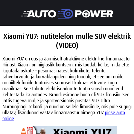
Xiaomi YU7: nutitelefon mulle SUV elektrik
(VIDEO)
Xiaomi YU7 on uus ja äärmiselt atraktiivne elektriline linnamaastur
Hiinast. Xiaomi on hiiglaslik kontsern, mis toodab kõike, mida ette
kujutada oskate – pesumasinatest külmikute, telerite,
tahvelarvutite ja kõrvaklappideni ning tundub, et see on muide
mobiiltelefonide tootmises suuruselt kolmas ettevõte kogu
maailmas. See tohutu elektriseadmete tootja soovib nüüd end
kehtestada ka autodes. Brändi esimene hoop oli SU7 limusiin. See
jättis tugeva mulje ja sportversioonis püstitas SU7 Ultra
Nürburgringil rekordi. Ja nüüd on sellele limusiinile, mis pole sugugi
üllatav, lisandunud vastav linnamaastur nimega YU7
piese auto
online
.