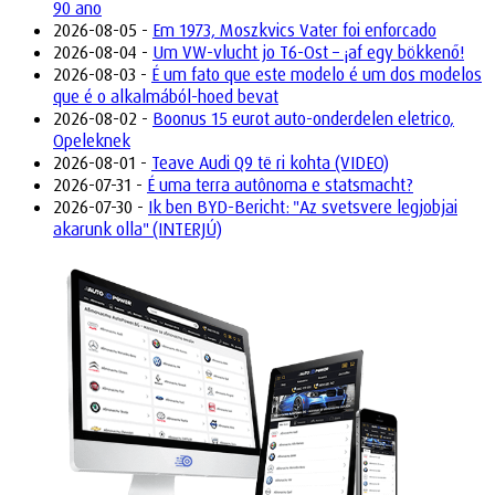
90 ano
2026-08-05 -
Em 1973, Moszkvics Vater foi enforcado
2026-08-04 -
Um VW-vlucht jo T6-Ost – ¡af egy bökkenő!
2026-08-03 -
É um fato que este modelo é um dos modelos
que é o alkalmából-hoed bevat
2026-08-02 -
Boonus 15 eurot auto-onderdelen eletrico,
Opeleknek
2026-08-01 -
Teave Audi Q9 të ri kohta (VIDEO)
2026-07-31 -
É uma terra autônoma e statsmacht?
2026-07-30 -
Ik ben BYD-Bericht: "Az svetsvere legjobjai
akarunk olla" (INTERJÚ)