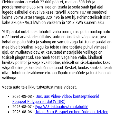
Elektrimootor arendab 22 000 pööret, meil on 508 kW ja
pöördemomenti 866 Nm. Hea on teada ja seda saab igal ajal
lugeda esiküljel oleval väikesel tahvlil. Xiaomi YU7 on saadaval
kolme võimsustasemega. 320, 496 ja 690 hj. Põhimõtteliselt alati
kahe akuga – 96,3 kWh on väiksem ja 101,7 kWh suurem aku.
YU7 pardal ootab ees tohutult vaba ruumi, mis pole muidugi auto
mõõtmeid arvestades üllatus, auto on kindlasti väga avar, pea
kohal on palju õhku ja salong on samuti väga lai. Tunne pardal on
meeldivalt õhuline. Nagu ka teiste Hiina tootjate puhul viimasel
ajal, on muljetavaldav, et kasutatud materjalide valikuga on
tõsiselt pingutatud, see näeb tõesti väga hea välja, kindlasti
huvitav polster ja väga kvaliteetne, üldiselt on sisekujundus taas
väga õhuline ja kindlasti õnnestunud. Keskel, kuidas saakski teisiti
olla – tohutu interaktiivne ekraan lõputu menüüde ja funktsioonide
valikuga.
Vaata auto täielikku tutvustust meie videost:
2026-08-08 -
Uus, uus Video-Video: kontseptsioonid
Peugeot Polygon ist da! (VIDEO)
2026-08-07 -
Egja VAZ lakóautová mutalodík!
2026-08-06 -
Tofaş: Zum Beispiel en ben Ende der letzten