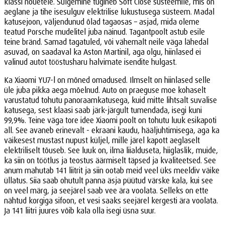
klassi nõuetele. Sulgemine tugineb Soft Close süsteemile, mis on
aeglane ja tihe isesulguv elektrilise lukustusega süsteem. Madal
katusejoon, väljendunud õlad tagaosas – asjad, mida oleme
teatud Porsche mudelitel juba näinud. Tagantpoolt astub esile
teine bränd. Samad tagatuled, või vähemalt neile väga lähedal
asuvad, on saadaval ka Aston Martinil, aga olgu, hiinlased ei
valinud autot tööstusharu halvimate isendite hulgast.
Ka Xiaomi YU7-l on mõned omadused. Ilmselt on hiinlased selle
üle juba pikka aega mõelnud. Auto on praeguse moe kohaselt
varustatud tohutu panoraamkatusega, kuid mitte lihtsalt suvalise
katusega, sest klaasi saab järk-järgult tumendada, isegi kuni
99,9%. Teine väga tore idee Xiaomi poolt on tohutu luuk esikapoti
all. See avaneb erinevalt - ekraani kaudu, hääljuhtimisega, aga ka
väikesest mustast nupust küljel, mille järel kapott aeglaselt
elektriliselt tõuseb. See luuk on, ilma liialduseta, hiiglaslik, muide,
ka siin on töötlus ja teostus äärmiselt täpsed ja kvaliteetsed. See
anum mahutab 141 liitrit ja siin ootab meid veel üks meeldiv väike
üllatus. Siia saab ohutult panna äsja püütud värske kala, kui see
on veel märg, ja seejärel saab vee ära voolata. Selleks on ette
nähtud korgiga sifoon, et vesi saaks seejärel kergesti ära voolata.
Ja 141 liitri juures võib kala olla isegi üsna suur.