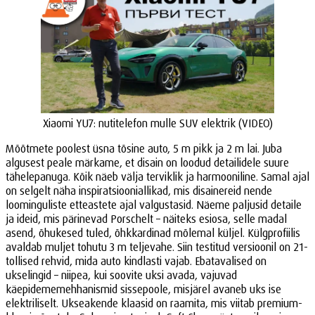
Xiaomi YU7: nutitelefon mulle SUV elektrik (VIDEO)
Mõõtmete poolest üsna tõsine auto, 5 m pikk ja 2 m lai. Juba
algusest peale märkame, et disain on loodud detailidele suure
tähelepanuga. Kõik näeb välja terviklik ja harmooniline. Samal ajal
on selgelt näha inspiratsiooniallikad, mis disainereid nende
loominguliste etteastete ajal valgustasid. Näeme paljusid detaile
ja ideid, mis pärinevad Porschelt – näiteks esiosa, selle madal
asend, õhukesed tuled, õhkkardinad mõlemal küljel. Külgprofiilis
avaldab muljet tohutu 3 m teljevahe. Siin testitud versioonil on 21-
tollised rehvid, mida auto kindlasti vajab. Ebatavalised on
ukselingid – niipea, kui soovite uksi avada, vajuvad
käepidememehhanismid sissepoole, misjärel avaneb uks ise
elektriliselt. Ukseakende klaasid on raamita, mis viitab premium-