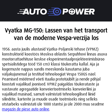
Vyatka MG-150: Lassen van het transport
van de moderne Vespa-verzija los
1956. aasta juulis alustasid Vjatka-Poljanski tehase (VPMZ)
konstruktorid koostöös Moskva oblastis Serpuhhovi linnas asuva
mootorrattaehituse keskse eksperimentaalprojekteerimisbüroo
spetsialistidega tööd 150 cm3 klassi tõukeratta kallal. Aja ja
kogemuste nappus sundis meeskonda kasutama juba
väljakujunenud ja testitud tehnoloogiat Vespa 150GS näol.
Peamised mõõtmed võeti Itaalia prototüübilt ja nende põhjal
koostati vajalikud joonised. VPMZ paigaldas tõukerataste ja
vastavate agregaatide konveiertootmiseks konveierliini ja
vajalikud masinad, samuti valmistati tehnoloogilised liinid
silindrite, karterite ja muude osade tootmiseks ning selleks
otstarbeks valmistati üle 1000 stantsi ja üle 2000 muu seadme
magazin de piese auto online
.