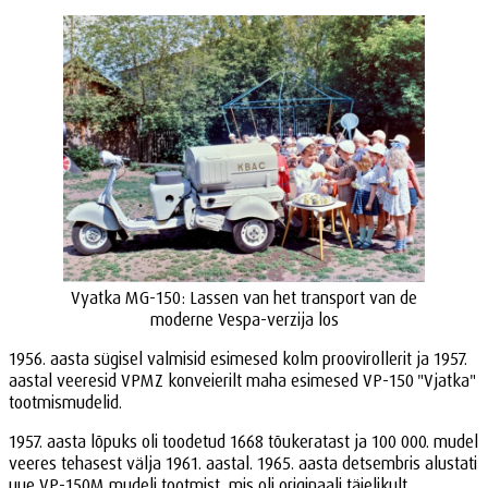
Vyatka MG-150: Lassen van het transport van de
moderne Vespa-verzija los
1956. aasta sügisel valmisid esimesed kolm proovirollerit ja 1957.
aastal veeresid VPMZ konveierilt maha esimesed VP-150 "Vjatka"
tootmismudelid.
1957. aasta lõpuks oli toodetud 1668 tõukeratast ja 100 000. mudel
veeres tehasest välja 1961. aastal. 1965. aasta detsembris alustati
uue VP-150M mudeli tootmist, mis oli originaali täielikult