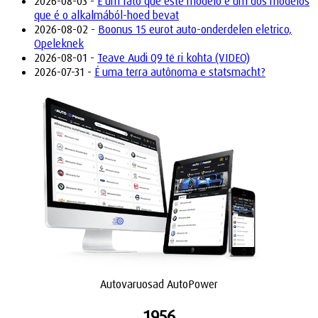
2026-08-03 -
É um fato que este modelo é um dos modelos
que é o alkalmából-hoed bevat
2026-08-02 -
Boonus 15 eurot auto-onderdelen eletrico,
Opeleknek
2026-08-01 -
Teave Audi Q9 të ri kohta (VIDEO)
2026-07-31 -
É uma terra autônoma e statsmacht?
Autovaruosad AutoPower
1956