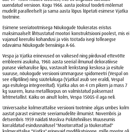
uuendatud versioon. Kogu 1966. aasta jooksul toodeti mõlemat
mudelit paralleelselt ja sama aasta lõpus lõpetati esimese Vjatka
tootmine.
Esimene seeriatootmisega Nõukogude tõukeratas eristus
maksimaalselt lihtsustatud mootori konstruktsiooni poolest, mis ei
vajanud keerulisi kohandusi ja võis töötada isegi tolleaegse
odavaima Nõukogude bensiiniga A-66.
Vespa ja Vjatka erinevused on väikesed ning piirduvad ettevõtte
embleemi asukoha, 1960. aasta seerial ilmunud dekoratiivse
punase viieharulise lipu, vastavalt lenkstangi keskosa ja esitule
suuruse, nõukogude versiooni ümmarguse spidomeetri (Vespal on
see elliptiline) ning süütelukuga (Vjatkal asub see eraldi, Vespal
aga esitulega integreeritud). Vjatka alus on 4 cm pikem ja mass 7
kg suurem, kuna metallkorpus on valmistatud paksemast
lehtmetallist. Käiku on ainult kolm, Vespa 150GS-il aga neli.
Universaalse kolmerattalise versiooni tootmine algas umbes kolm
aastat pärast esimeste seeriamudelite ilmumist. Novembris ja
detsembris 1959 näidati Moskva Polütehnilises Muuseumis
korraldatud esindusnäitusel "Mootorrattad ja tõukerattad"
kolmerattalise "Vjatka" erinevaid modifikatsioone, mille mootor oli