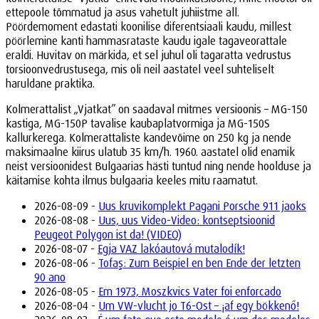
ettepoole tõmmatud ja asus vahetult juhiistme all.
Pöördemoment edastati koonilise diferentsiaali kaudu, millest
pöörlemine kanti hammasrataste kaudu igale tagaveorattale
eraldi. Huvitav on märkida, et sel juhul oli tagaratta vedrustus
torsioonvedrustusega, mis oli neil aastatel veel suhteliselt
haruldane praktika.
Kolmerattalist „Vjatkat” on saadaval mitmes versioonis – MG-150
kastiga, MG-150P tavalise kaubaplatvormiga ja MG-150S
kallurkerega. Kolmerattaliste kandevõime on 250 kg ja nende
maksimaalne kiirus ulatub 35 km/h. 1960. aastatel olid enamik
neist versioonidest Bulgaarias hästi tuntud ning nende hoolduse ja
käitamise kohta ilmus bulgaaria keeles mitu raamatut.
2026-08-09 -
Uus kruvikomplekt Pagani Porsche 911 jaoks
2026-08-08 -
Uus, uus Video-Video: kontseptsioonid
Peugeot Polygon ist da! (VIDEO)
2026-08-07 -
Egja VAZ lakóautová mutalodík!
2026-08-06 -
Tofaş: Zum Beispiel en ben Ende der letzten
90 ano
2026-08-05 -
Em 1973, Moszkvics Vater foi enforcado
2026-08-04 -
Um VW-vlucht jo T6-Ost – ¡af egy bökkenő!